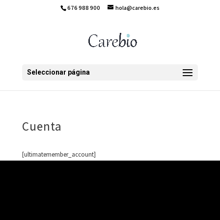
676 988 900
hola@carebio.es
Seleccionar página
Cuenta
[ultimatemember_account]